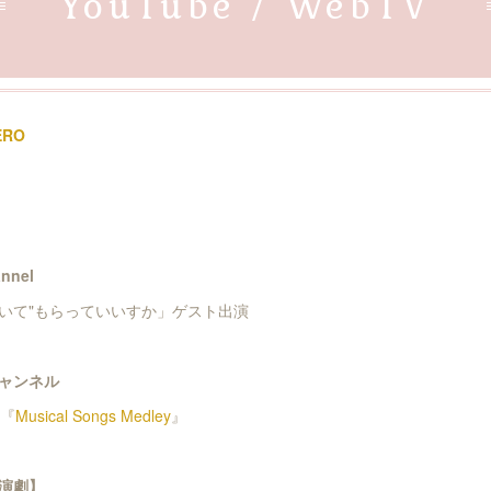
YouTube / WebTV
ERO
nnel
Oの"聴いて"もらっていいすか」ゲスト出演
ャンネル
O『
Musical Songs Medley
』
演劇】