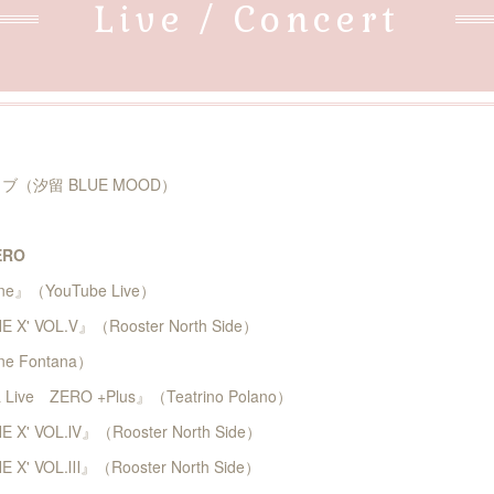
Live / Concert
（汐留 BLUE MOOD）
ERO
ine』（YouTube Live）
X' VOL.Ⅴ』（Rooster North Side）
e Fontana）
 Live ZERO +Plus』（Teatrino Polano）
X' VOL.Ⅳ』（Rooster North Side）
X' VOL.Ⅲ』（Rooster North Side）