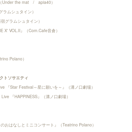
（Under the mat / apia40）
（新宿グラムシュタイン）
u』（新宿グラムシュタイン）
E X' VOL.Ⅱ』（Com.Cafe音倉）
trino Polano）
クトソサエティ
l Live 『Star Festival～星に願いを～』（溝ノ口劇場）
ical Live 『HAPPINESS』（溝ノ口劇場）
おはなしとミニコンサート』（Teatrino Polano）