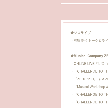
◆ソロライブ
・有野美和 トーク＆ライブ
◆Musical Company Z
・ONLINE LIVE『is 音-l
・『CHALLENGE TO THE 
・『ZERO to U』（Salon
・『Musical Workshop &
・『CHALLENGE TO THE 
・『CHALLENGE TO THE 