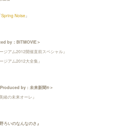
『
Spring Noise
』
ed by：BITMOVIE＞
ージアム2012開催直前スペシャル』
ジアム2012大全集』
oduced by : 未来新聞®＞
と姫宮美緒の未来オーレ』
野ろいのなんなのさ』