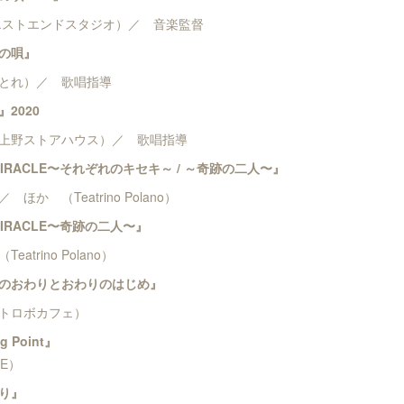
ストエンドスタジオ）／ 音楽監督
の唄』
れ）／ 歌唱指導
2020
野ストアハウス）／ 歌唱指導
IRACLE〜それぞれのキセキ～ / ～奇跡の二人〜』
 （Teatrino Polano）
IRACLE〜奇跡の二人〜』
rino Polano）
のおわりとおわりのはじめ』
トロボカフェ）
 Point』
E）
り』