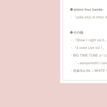
◆-piano four hands-
・『yuka et(y) el c
◆その他
・『Show 1 night vol.3』
・『4 voice Live vol.
・BIG TIME TUNE 
『～sampomichi☆cano
・西麻布a-life × WHITE