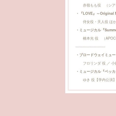
赤嶺もも役 （シアタ
・『LOVE』～Original M
侍女役・天人役 ほか
・ミュージカル『Summer
橋本光 役 （APOC
-----------------------
・ブロードウェイミュージカル
フロリンダ 役 ／ 小
・ミュージカル『ベッカ
ゆき 役【学内公演】